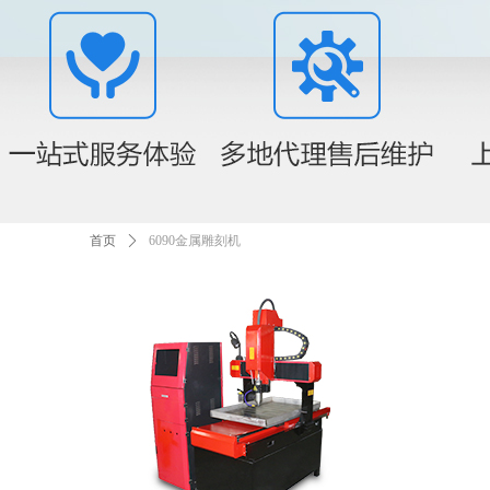
首页
ꄲ
6090金属雕刻机