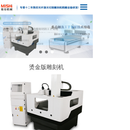
끀
烫金版雕刻机